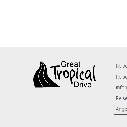
Reis
Reis
Infom
Reis
Ange