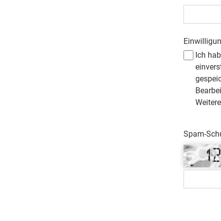
Einwilligu
Ich ha
einvers
gespei
Bearbe
Weitere
Spam-Schut