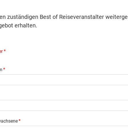
ren zuständigen Best of Reiseveranstalter weiterge
ebot erhalten.
er *
m
*
wachsene
*