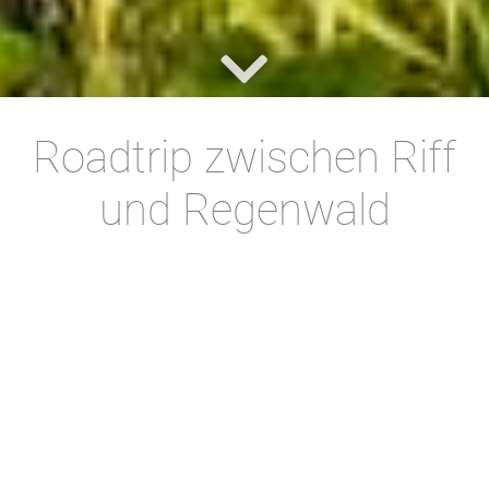
Roadtrip zwischen Riff
und Regenwald
Der Great Tropical Drive ist Australiens neue
Selbstfahrerroute, die Riff, Regenwald und
Outback kompakt und für jedermann
befahrbar kombiniert.
Auf 1.545 Kilometern quer durch
Nordqueensland entdeckt der Besucher eine
Vielzahl der faszinierendsten Attraktionen und