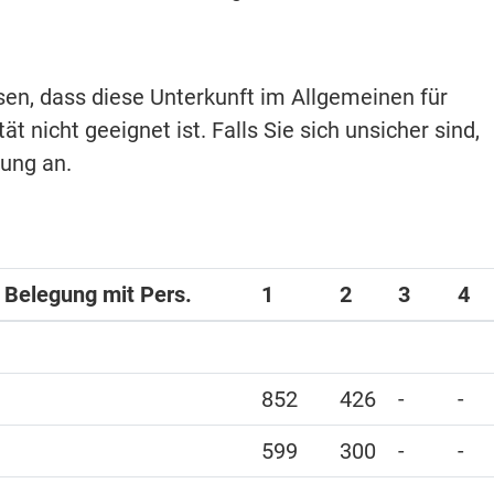
isen, dass diese Unterkunft im Allgemeinen für
t nicht geeignet ist. Falls Sie sich unsicher sind,
hung an.
i Belegung mit Pers.
1
2
3
4
852
426
-
-
599
300
-
-