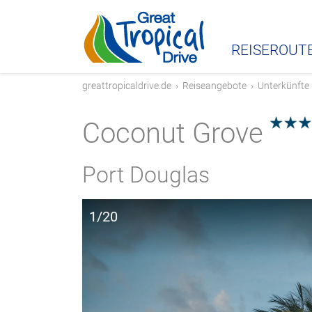
REISEROUT
greattropicaldrive.de
›
Reiseangebote
›
Unterkünfte
Coconut Grove
5.0
Port Douglas
1/20