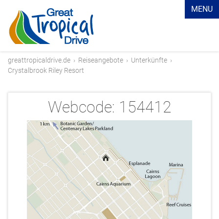
MENU
greattropicaldrive.de
›
Reiseangebote
›
Unterkünfte
›
Crystalbrook Riley Resort
Webcode:
154412