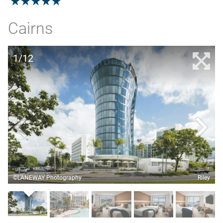
5.0
Cairns
1/12
©LANEWAY Photography
Riley