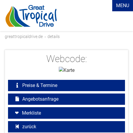
MENU
greattropicaldrive.de
›
details
Webcode:
Preise & Termine
Angebotsanfrage
Merkliste
zurück