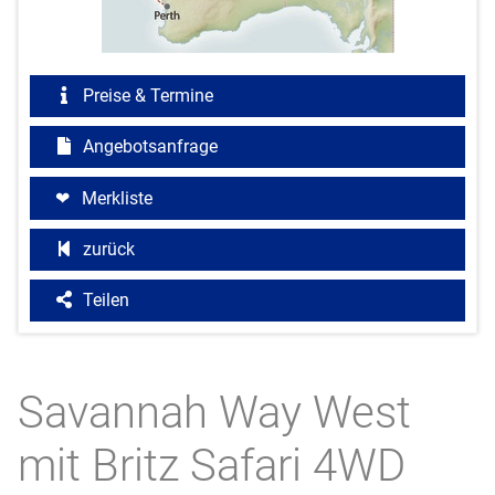
Preise & Termine
Angebotsanfrage
Merkliste
zurück
Teilen
Savannah Way West
mit Britz Safari 4WD