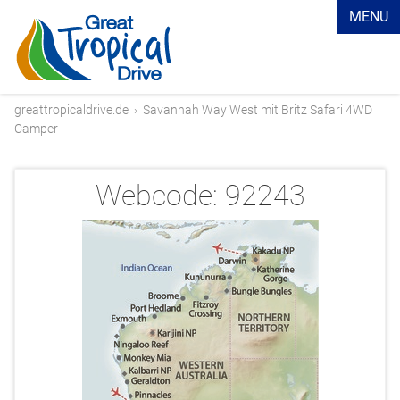
MENU
greattropicaldrive.de
›
Savannah Way West mit Britz Safari 4WD
Camper
Webcode:
92243