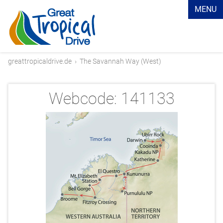
MENU
greattropicaldrive.de
›
The Savannah Way (West)
Webcode:
141133