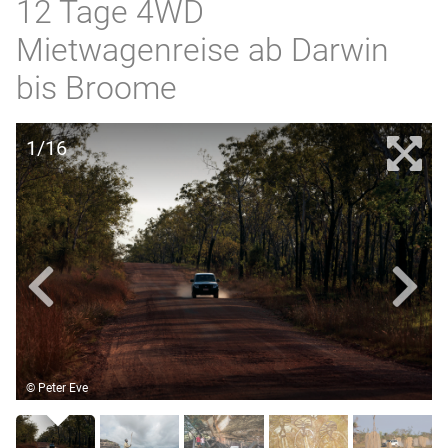
12 Tage 4WD
Mietwagenreise ab Darwin
bis Broome
1/16
© Peter Eve