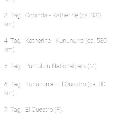
3. Tag
Cooinda - Katherine (ca. 330
km).
4. Tag
Katherine - Kununurra (ca. 530
km).
5. Tag
Purnululu Nationalpark (M).
6. Tag
Kununurra - El Questro (ca. 80
km).
7. Tag
El Questro (F).